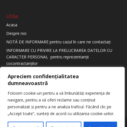
Utile
Acasa
Despre noi
NOTĂ DE INFORMARE pentru cazul în care ne contactați
INFORMARE CU PRIVIRE LA PRELUCRAREA DATELOR CU
CARACTER PERSONAL pentru reprezentanții
cocontractanților
Informare conform HG 970/2023
Apreciem confidențialitatea
dumneavoastră
Folosim cookie-uri pentru a vă îmbunătăți experiența de
navigare, pentru a vă oferi reclame sau conținut
personalizat și pentru a ne analiza traficul. Făcând clic pe
„Accept toate”, sunteți de acord cu utilizarea cookie-urilor.
Designed by
The Webers |
Politica de confidentialitate
|