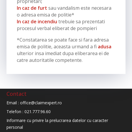
proprietari;
In caz de furt
sau vandalism este necesara
o adresa emisa de politie*
In caz de incendiu
trebuie sa prezentati
procesul verbal eliberat de pompieri
*Constatarea se poate face si fara adresa
emisa de politie, aceasta urmand a fi
adusa
ulterior insa imediat dupa eliberarea ei de
catre autoritatile competente.
Contact
Email :
office@claimexpert.ro
Telefon :
021.777.96.60
Informare cu privire la prelucrarea datelor cu caracter
personal