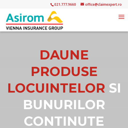
021.777.9660
office@claimexpert.ro
DAUNE
PRODUSE
LOCUINTELOR
SI
BUNURILOR
CONTINUTE